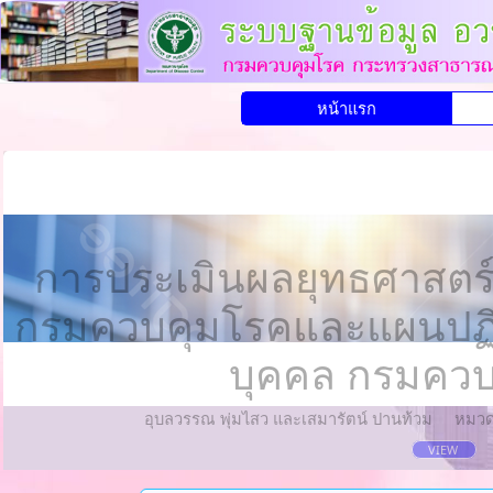
หน้าแรก
การประเมินผลยุทธศาสตร
กรมควบคุมโรคและแผนปฏิบ
บุคคล กรมควบ
อุบลวรรณ พุ่มไสว และเสมารัตน์ ปานท้วม
หมวด
VIEW