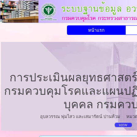
หน้าแรก
การประเมินผลยุทธศาสตร
กรมควบคุมโรคและแผนปฏิบ
บุคคล กรมควบ
อุบลวรรณ พุ่มไสว และเสมารัตน์ ปานท้วม
หมวด
VIEW