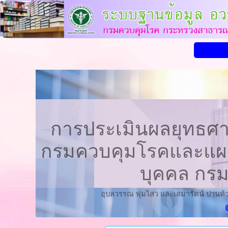
การประเมินผลยุทธศา
กรมควบคุมโรคและแผน
บุคคล กรม
อุบลวรรณ พุ่มไสว และเสมารัตน์ ปานท้