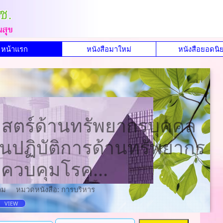
หน้าแรก
หนังสือมาใหม่
หนังสือยอดนิ
สตร์ด้านทรัพยากรบุคคล
ปฏิบัติการด้านทรัพยากร
ควบคุมโรค...
วม
หมวดหนังสือ: การบริหาร
VIEW