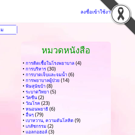
ลงชื่อเข้าใช้งาน
ยม
หมวดหนังสือ
•
(4)
การติดเชื้อในโรงพยาบาล
•
(30)
การบริหาร
•
(6)
การบาดเจ็บและจมน้ำ
•
(14)
การพยาบาลผู้ป่วย
•
(8)
พิษสุนัขบ้า
•
(5)
ระบาดวิทยา
•
(2)
วัคซีน
•
(23)
วัณโรค
•
(6)
หนอนพยาธิ
•
(79)
อื่นๆ
•
(9)
เบาหวาน, ความดันโลหิต
•
(2)
เภสัชกรรม
•
(3)
แอลกอฮอล์