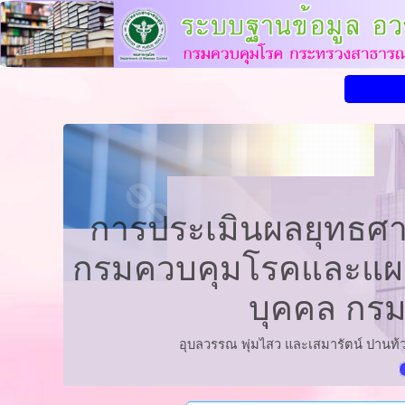
การประเมินผลยุทธศา
กรมควบคุมโรคและแผน
บุคคล กรม
อุบลวรรณ พุ่มไสว และเสมารัตน์ ปานท้