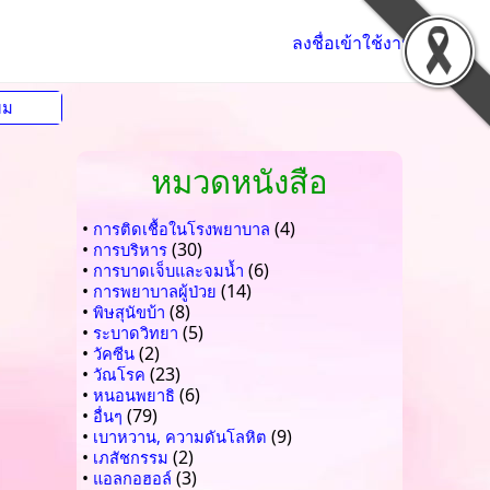
ลงชื่อเข้าใช้งาน
ยม
หมวดหนังสือ
•
(4)
การติดเชื้อในโรงพยาบาล
•
(30)
การบริหาร
•
(6)
การบาดเจ็บและจมน้ำ
•
(14)
การพยาบาลผู้ป่วย
•
(8)
พิษสุนัขบ้า
•
(5)
ระบาดวิทยา
•
(2)
วัคซีน
•
(23)
วัณโรค
•
(6)
หนอนพยาธิ
•
(79)
อื่นๆ
•
(9)
เบาหวาน, ความดันโลหิต
•
(2)
เภสัชกรรม
•
(3)
แอลกอฮอล์