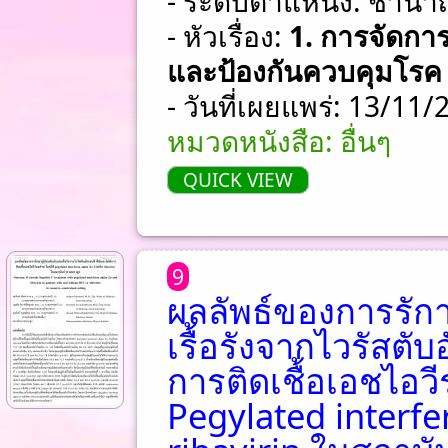
- ระดับตำแหน่ง: ชําน
- หัวเรื่อง:
1. การจัดการ
และป้องกันควบคุมโรค
- วันที่เผยแพร่: 13/11
หมวดหนังสือ: อื่นๆ
QUICK VIEW
9
ผลลัพธ์ของการรักาา
เรื้อรังจากไวรัสตับอ
การติดเชื้อเอชไอวี
Pegylated interfe