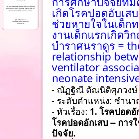
การศึกษาปัจจัยที่ม
เกิดโรคปอดอับเสบ
ช่วยหายใจในเด็กท
งานเด็กแรกเกิดวิ
บำราศนราดูร = th
relationship bet
ventilator assoc
neonate intensive
- ณัฏฐิณี ตัณนิติศุภวง
- ระดับตำแหน่ง: ชําน
- หัวเรื่อง:
1. โรคปอดอัก
โรคปอดอักเสบ -- การใช
ปัจจัย.