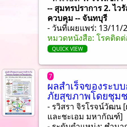
-- สุมทรปราการ 2. ไวรั
ควบคุม -- จันทบุรี
- วันที่เผยแพร่: 13/11
หมวดหนังสือ: โรคติดต่อ
QUICK VIEW
7
ผลสำเร็จของระบบ
ภัยสุขภาพโดยชุม
- รวิสรา จิรโรจน์วัฒน [ผู
และชะเอม มหากัณฑ์]
- ระดับตำแหน่ง: ชําน