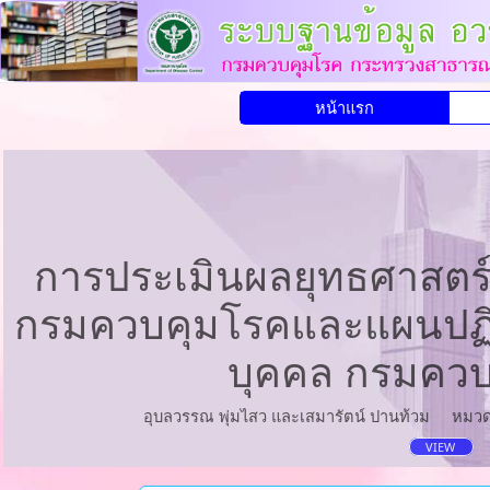
หน้าแรก
การประเมินผลยุทธศาสตร
กรมควบคุมโรคและแผนปฏิบ
บุคคล กรมควบ
อุบลวรรณ พุ่มไสว และเสมารัตน์ ปานท้วม
หมวด
VIEW