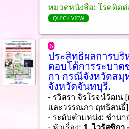
หมวดหนังสือ: โรคติด
QUICK VIEW
6
ประสิทธิผลการบริห
ตอบโต้การระบาดขอ
กา กรณีจังหวัดสม
จังหวัดจันทบุรี.
- รวิสรา จิรโรจน์วัฒน [
และวรรณภา ฤทธิสนธิ์]
- ระดับตำแหน่ง: ชําน
- หัวเรื่อง:
1. ไวรัสซิกา