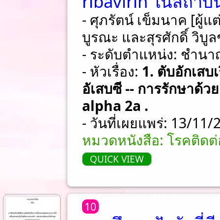
ribavirin ในสถาบ
- ศุภรัตน์ เข็มนาค [ผู้แ
บูรณะ และสุรศักดิ์ วิบูลช
- ระดับตำแหน่ง: ชําน
- หัวเรื่อง:
1. ตับอักเสบเ
อัเสบซี -- การรักษาด้
alpha 2a .
- วันที่เผยแพร่: 13/11
หมวดหนังสือ: โรคติดต
QUICK VIEW
10