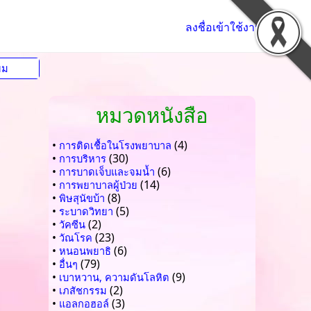
ลงชื่อเข้าใช้งาน
ยม
หมวดหนังสือ
•
(4)
การติดเชื้อในโรงพยาบาล
•
(30)
การบริหาร
•
(6)
การบาดเจ็บและจมน้ำ
•
(14)
การพยาบาลผู้ป่วย
•
(8)
พิษสุนัขบ้า
•
(5)
ระบาดวิทยา
•
(2)
วัคซีน
•
(23)
วัณโรค
•
(6)
หนอนพยาธิ
•
(79)
อื่นๆ
•
(9)
เบาหวาน, ความดันโลหิต
•
(2)
เภสัชกรรม
•
(3)
แอลกอฮอล์