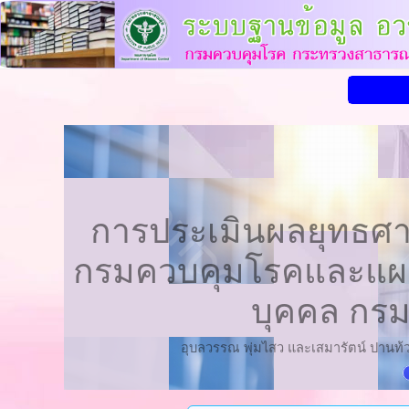
การประเมินผลยุทธศา
กรมควบคุมโรคและแผน
บุคคล กรม
อุบลวรรณ พุ่มไสว และเสมารัตน์ ปานท้