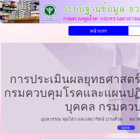
หน้าแรก
การประเมินผลยุทธศาสตร
กรมควบคุมโรคและแผนปฏิบ
บุคคล กรมควบ
อุบลวรรณ พุ่มไสว และเสมารัตน์ ปานท้วม
หมวด
VIEW