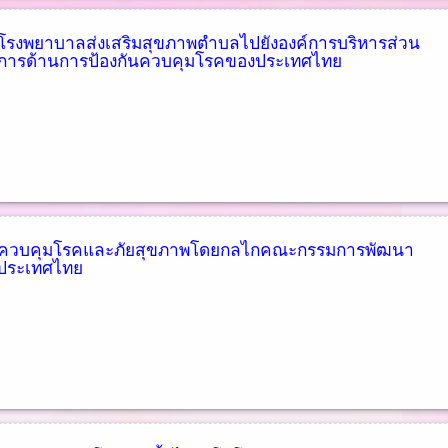
รงพยาบาลส่งเสริมสุขภาพตำบลไปยังองค์การบริหารส่วน
ัดการด้านการป้องกันควบคุมโรคของประเทศไทย
ันควบคุมโรคและภัยสุขภาพโดยกลไกคณะกรรมการพัฒนา
งประเทศไทย