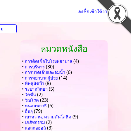
ลงชื่อเข้าใช้งาน
ยม
หมวดหนังสือ
•
(4)
การติดเชื้อในโรงพยาบาล
•
(30)
การบริหาร
•
(6)
การบาดเจ็บและจมน้ำ
•
(14)
การพยาบาลผู้ป่วย
•
(8)
พิษสุนัขบ้า
•
(5)
ระบาดวิทยา
•
(2)
วัคซีน
•
(23)
วัณโรค
•
(6)
หนอนพยาธิ
•
(79)
อื่นๆ
•
(9)
เบาหวาน, ความดันโลหิต
•
(2)
เภสัชกรรม
•
(3)
แอลกอฮอล์