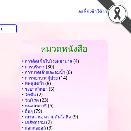
ลงชื่อเข้าใช้งาน
ยม
หมวดหนังสือ
•
(4)
การติดเชื้อในโรงพยาบาล
•
(30)
การบริหาร
•
(6)
การบาดเจ็บและจมน้ำ
•
(14)
การพยาบาลผู้ป่วย
•
(8)
พิษสุนัขบ้า
•
(5)
ระบาดวิทยา
•
(2)
วัคซีน
•
(23)
วัณโรค
•
(6)
หนอนพยาธิ
•
(79)
อื่นๆ
•
(9)
เบาหวาน, ความดันโลหิต
•
(2)
เภสัชกรรม
•
(3)
แอลกอฮอล์