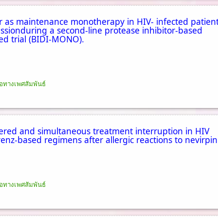
ir as maintenance monotherapy in HIV- infected patien
ssionduring a second-line protease inhibitor-based
ed trial (BIDI-MONO).
อทางเพศสัมพันธ์
ggered and simultaneous treatment interruption in HIV
enz-based regimens after allergic reactions to nevirpin
อทางเพศสัมพันธ์