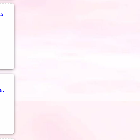
ts
e.