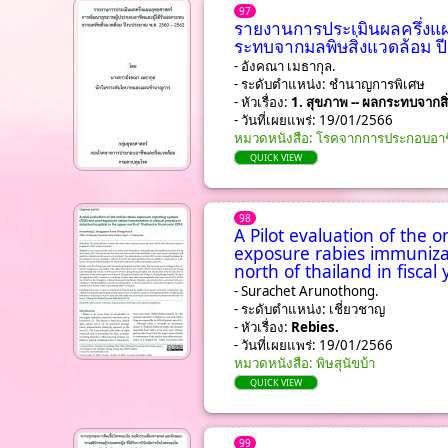
97
รายงานการประเมินผลครึ่งแผ
ระทบจากมลพิษสิ่งแวดล้อม 
- อังคณา เมธากุล.
- ระดับตำแหน่ง: ชํานาญการพิเศษ
- หัวเรื่อง:
1. สุขภาพ -- ผลกระทบจากสิ
- วันที่เผยแพร่: 19/01/2566
หมวดหนังสือ: โรคจากการประกอบอาชี
QUICK VIEW
98
A Pilot evaluation of the 
exposure rabies immunizati
north of thailand in fiscal
- Surachet Arunothong.
- ระดับตำแหน่ง: เชี่ยวชาญ
- หัวเรื่อง:
Rebies.
- วันที่เผยแพร่: 19/01/2566
หมวดหนังสือ: พิษสุนัขบ้า
QUICK VIEW
99