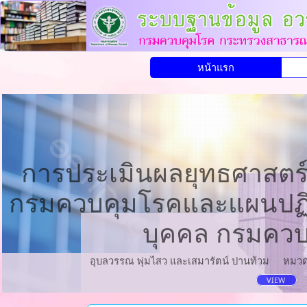
หน้าแรก
การประเมินผลยุทธศาสตร
กรมควบคุมโรคและแผนปฏิบ
บุคคล กรมควบ
อุบลวรรณ พุ่มไสว และเสมารัตน์ ปานท้วม
หมวด
VIEW