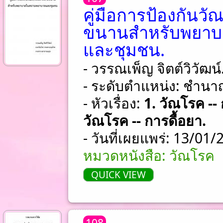
คู่มือการป้องกันว
ขนานสำหรับพยา
และชุมชน.
- วรรณเพ็ญ จิตต์วิวัฒน์
- ระดับตำแหน่ง: ชําน
- หัวเรื่อง:
1. วัณโรค --
วัณโรค -- การดื้อยา.
- วันที่เผยแพร่: 13/01
หมวดหนังสือ: วัณโรค
QUICK VIEW
108