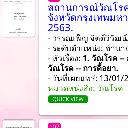
สถานการณ์วัณโร
จังหวัดกรุงเทพมหา
2563.
- วรรณเพ็ญ จิตต์วิวัฒน์
- ระดับตำแหน่ง: ชําน
- หัวเรื่อง:
1. วัณโรค --
วัณโรค -- การดื้อยา.
- วันที่เผยแพร่: 13/01
หมวดหนังสือ: วัณโรค
QUICK VIEW
107