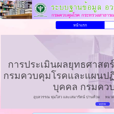
หน้าแรก
การประเมินผลยุทธศาสตร
กรมควบคุมโรคและแผนปฏิบ
บุคคล กรมควบ
อุบลวรรณ พุ่มไสว และเสมารัตน์ ปานท้วม
หมวด
VIEW