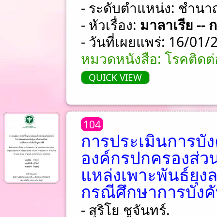
- ระดับตำแหน่ง: ชําน
- หัวเรื่อง:
มาลาเรีย --
- วันที่เผยแพร่: 16/01
หมวดหนังสือ: โรคติด
QUICK VIEW
104
การประเมินการบั
องค์กรปกครองส่วน
แหล่งเพาะพันธ์ยุ
กรณีศึกษาการบังคั
- สุริโย ชูจันทร์.