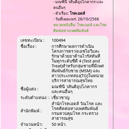
- มณฑินี วสันติอุปโภคากร และ
คนอื่นๆ
- หัวเรื่อง:
โรคเอดส์
- วันที่เผยแพร่: 26/10/2566
หมวดหนังสือ: โรคเอดส์ และโรค
ติดต่อทางเพศสัมพันธ์
เลขทะเบียน :
100494
ชื่อเรื่อง :
การศึกษาผลการดำเนิน
โครงการตรวจเอชไอวีและ
รักษาด้วยยาต้านไวรัสทันที
ในทุกระดับซีดี 4 (Test and
Treat)สำหรับกลุ่มชายที่มีเพศ
สัมพันธ์กับชาย (MSM) และ
สาวประเภทสอง(TG)ในหน่วย
บริการสาธารณสุขไทย
มณฑินี วสันติอุปโภคากร
ชื่อผู้แต่ง :
และคนอื่นๆ
ระดับตำแหน่ง: :
เชี่ยวชาญ
สำนักโรคเอดส์ วัณโรค และ
โรคติดต่อทางเพศสัมพันธ์
สำนักพิมพ์ :
กรมควบคุมโรค กระทรวง
สาธารณสุข
จำนวนหน้า:
50 หน้า.