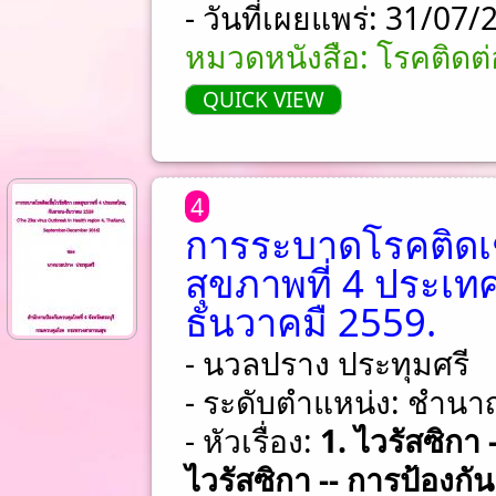
- วันที่เผยแพร่: 31/07
หมวดหนังสือ: โรคติดต่อ
QUICK VIEW
4
การระบาดโรคติดเชื
สุขภาพที่ 4 ประเท
ธันวาคมื 2559.
- นวลปราง ประทุมศรี
- ระดับตำแหน่ง: ชําน
- หัวเรื่อง:
1. ไวรัสซิกา
ไวรัสซิกา -- การป้องก