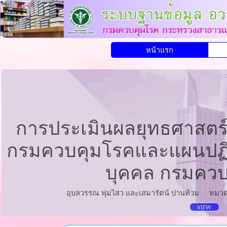
หน้าแรก
การประเมินผลยุทธศาสตร
กรมควบคุมโรคและแผนปฏิบ
บุคคล กรมควบ
อุบลวรรณ พุ่มไสว และเสมารัตน์ ปานท้วม
หมวด
VIEW