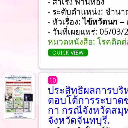
- สำเริง พานทอง
- ระดับตำแหน่ง: ชําน
- หัวเรื่อง:
ไข้หวัดนก -
- วันที่เผยแพร่: 05/03
หมวดหนังสือ: โรคติดต่อ
QUICK VIEW
10
ประสิทธิผลการบริห
ตอบโต้การระบาดขอ
กา กรณีจังหวัดสม
จังหวัดจันทบุรี.