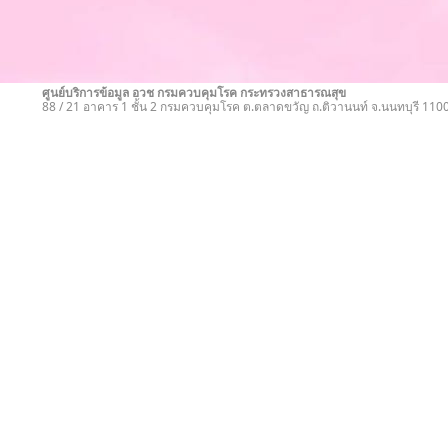
ศูนย์บริการข้อมูล อวช กรมควบคุมโรค กระทรวงสาธารณสุข
88 / 21 อาคาร 1 ชั้น 2 กรมควบคุมโรค ต.ตลาดขวัญ ถ.ติวานนท์ จ.นนทบุรี 11