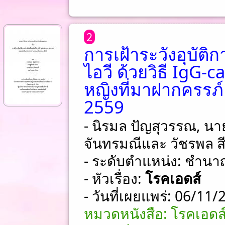
2
การเฝ้าระวังอุบัติ
ไอวี ด้วยวิธี IgG-
หญิงที่มาฝากครรภ
2559
- นิรมล ปัญสุวรรณ, นายฐ
จันทรมณีและ วัชรพล ส
- ระดับตำแหน่ง: ชําน
- หัวเรื่อง:
โรคเอดส์
- วันที่เผยแพร่: 06/11
หมวดหนังสือ: โรคเอดส