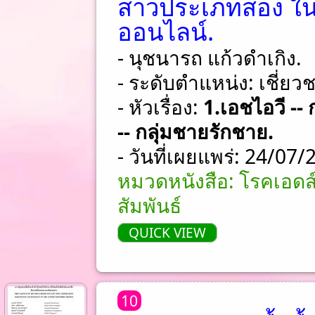
สาวประเภทสอง ใน
ออนไลน์.
- นุชนารถ แก้วดำเกิง.
- ระดับตำแหน่ง: เชี่ย
- หัวเรื่อง:
1.เอชไอวี --
-- กลุ่มชายรักชาย.
- วันที่เผยแพร่: 24/07
หมวดหนังสือ: โรคเอดส
สัมพันธ์
QUICK VIEW
10