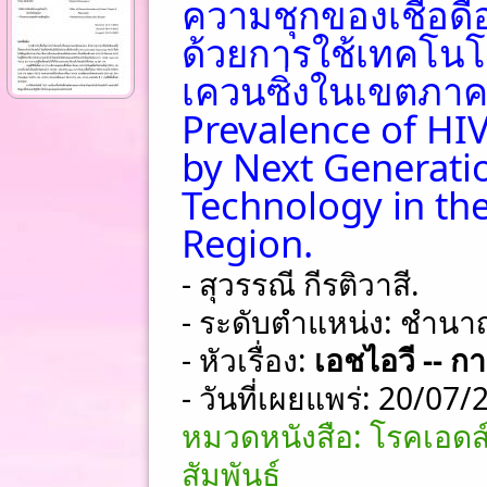
ความชุกของเชื้อดื
ด้วยการใช้เทคโนโลย
เควนซิ่งในเขตภาค
Prevalence of HI
by Next Generati
Technology in th
Region.
- สุวรรณี กีรติวาสี.
- ระดับตำแหน่ง: ชําน
- หัวเรื่อง:
เอชไอวี -- ก
- วันที่เผยแพร่: 20/07
หมวดหนังสือ: โรคเอดส
สัมพันธ์