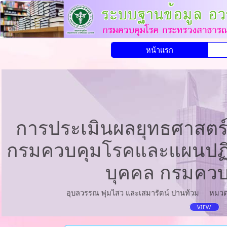
หน้าแรก
การประเมินผลยุทธศาสตร
กรมควบคุมโรคและแผนปฏิบ
บุคคล กรมควบ
อุบลวรรณ พุ่มไสว และเสมารัตน์ ปานท้วม
หมวด
VIEW