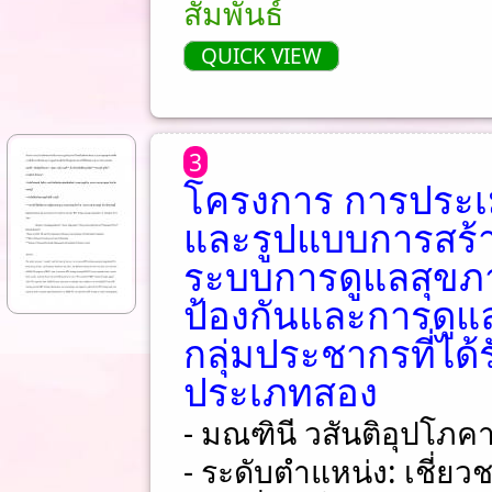
สัมพันธ์
QUICK VIEW
3
โครงการ การประเ
และรูปแบบการสร้
ระบบการดูแลสุขภา
ป้องกันและการดูแล
กลุ่มประชากรที่ได
ประเภทสอง
- มณฑินี วสันติอุปโภค
- ระดับตำแหน่ง: เชี่ย