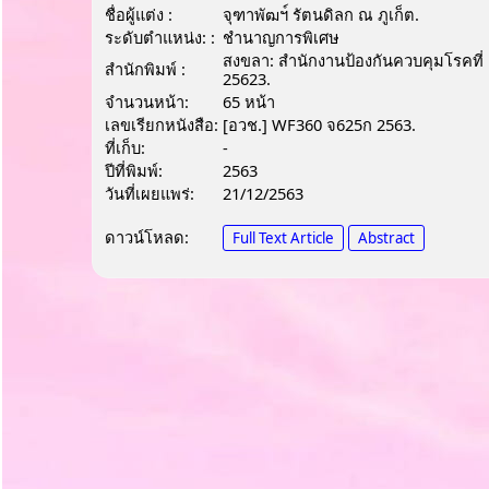
ชื่อผู้แต่ง :
จุฑาพัฒฯ์ รัตนดิลก ณ ภูเก็ต.
ระดับตำแหน่ง: :
ชํานาญการพิเศษ
สงขลา: สำนักงานป้องกันควบคุมโรคที่ 
สำนักพิมพ์ :
25623.
จำนวนหน้า:
65 หน้า
เลขเรียกหนังสือ:
[อวช.] WF360 จ625ก 2563.
ที่เก็บ:
-
ปีที่พิมพ์:
2563
วันที่เผยแพร่:
21/12/2563
ดาวน์โหลด:
Full Text Article
Abstract