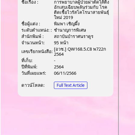
ชื่อเรื่อง :
การพยาบาลผู้ป่วยผ่าตัดไส้ติ่ง
อักเสบเฉียบพลันร่วมกับ โรค
ติดเชื้อไวรัสโคโรนาสายพันธุ์
ใหม่ 2019
ชื่อผู้แต่ง :
พิมพา เชิญผึ้ง
ระดับตำแหน่ง: :
ชํานาญการพิเศษ
สำนักพิมพ์ :
สถาบันบำราศนราดูร
จำนวนหน้า:
95 หน้า
[อวช.] QW168.5.C8 พ722ก
เลขเรียกหนังสือ:
2564
ที่เก็บ:
-
ปีที่พิมพ์:
2564
วันที่เผยแพร่:
06/11/2566
ดาวน์โหลด:
Full Text Article