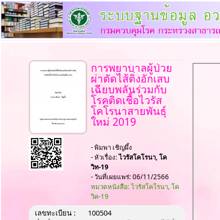
การพยาบาลผู้ป่วย
ผ่าตัดไส้ติ่งอักเสบ
เฉียบพลันร่วมกับ
โรคติดเชื้อไวรัส
โคโรนาสายพันธุ์
ใหม่ 2019
- พิมพา เชิญผึ้ง
- หัวเรื่อง:
ไวรัสโคโรนา, โค
วิท-19
- วันที่เผยแพร่: 06/11/2566
หมวดหนังสือ: ไวรัสโคโรนา, โค
วิค-19
เลขทะเบียน :
100504