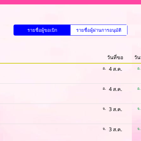
รายชื่อผู้ขอเบิก
รายชื่อผู้ผ่านการอนุมัติ
วันที่ขอ
วัน
อ.
4 ส.ค.
อ.
อ.
4 ส.ค.
อ.
จ.
3 ส.ค.
จ.
จ.
3 ส.ค.
จ.